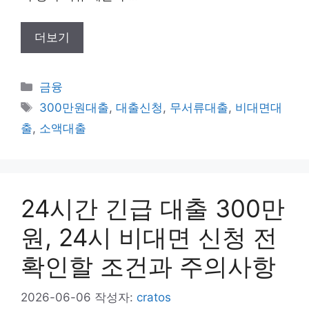
더보기
카
금융
테
태
300만원대출
,
대출신청
,
무서류대출
,
비대면대
고
그
출
,
소액대출
리
24시간 긴급 대출 300만
원, 24시 비대면 신청 전
확인할 조건과 주의사항
2026-06-06
작성자:
cratos