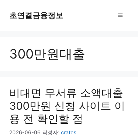
컨
텐
초연결금융정보
메
츠
로
뉴
건
너
300만원대출
뛰
기
비대면 무서류 소액대출
300만원 신청 사이트 이
용 전 확인할 점
2026-06-06
작성자:
cratos