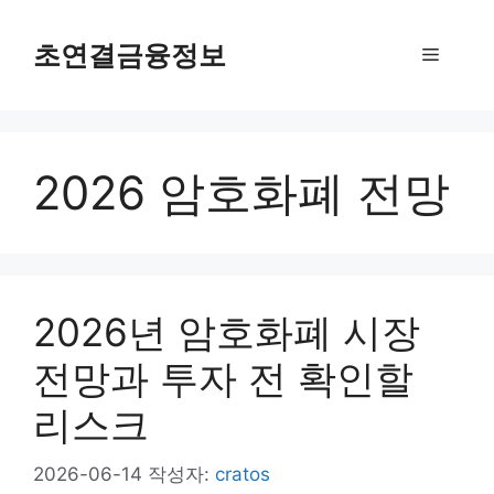
컨
텐
초연결금융정보
메
츠
로
뉴
건
너
2026 암호화폐 전망
뛰
기
2026년 암호화폐 시장
전망과 투자 전 확인할
리스크
2026-06-14
작성자:
cratos