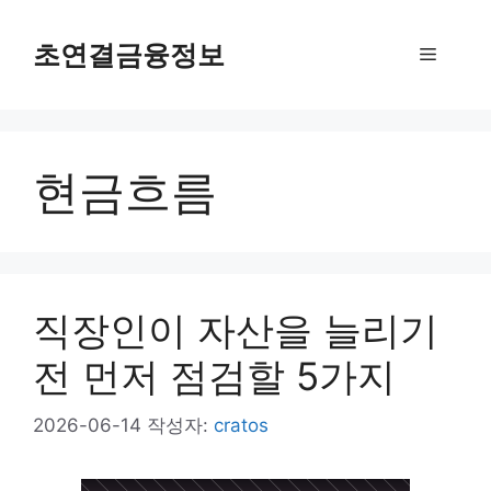
컨
텐
초연결금융정보
메
츠
로
뉴
건
너
현금흐름
뛰
기
직장인이 자산을 늘리기
전 먼저 점검할 5가지
2026-06-14
작성자:
cratos