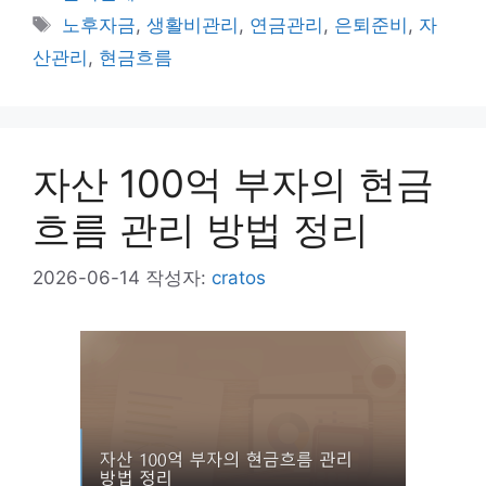
테
태
노후자금
,
생활비관리
,
연금관리
,
은퇴준비
,
자
고
그
산관리
,
현금흐름
리
자산 100억 부자의 현금
흐름 관리 방법 정리
2026-06-14
작성자:
cratos