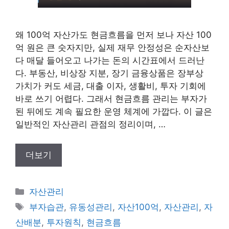
왜 100억 자산가도 현금흐름을 먼저 보나 자산 100
억 원은 큰 숫자지만, 실제 재무 안정성은 순자산보
다 매달 들어오고 나가는 돈의 시간표에서 드러난
다. 부동산, 비상장 지분, 장기 금융상품은 장부상
가치가 커도 세금, 대출 이자, 생활비, 투자 기회에
바로 쓰기 어렵다. 그래서 현금흐름 관리는 부자가
된 뒤에도 계속 필요한 운영 체계에 가깝다. 이 글은
일반적인 자산관리 관점의 정리이며, …
더보기
카
자산관리
테
태
부자습관
,
유동성관리
,
자산100억
,
자산관리
,
자
고
그
산배분
,
투자원칙
,
현금흐름
리