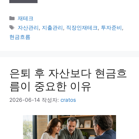
카
재테크
테
태
자산관리
,
지출관리
,
직장인재테크
,
투자준비
,
고
그
현금흐름
리
은퇴 후 자산보다 현금흐
름이 중요한 이유
2026-06-14
작성자:
cratos