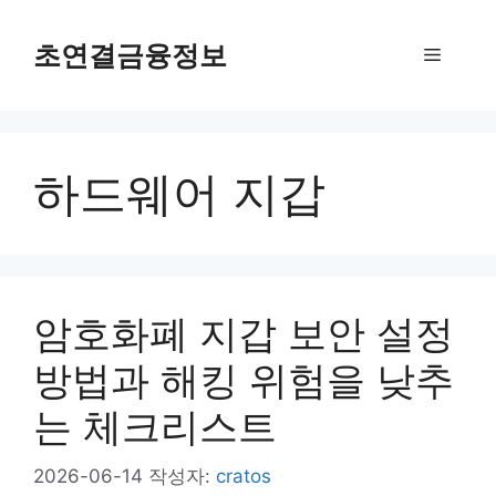
컨
텐
초연결금융정보
메
츠
로
뉴
건
너
하드웨어 지갑
뛰
기
암호화폐 지갑 보안 설정
방법과 해킹 위험을 낮추
는 체크리스트
2026-06-14
작성자:
cratos