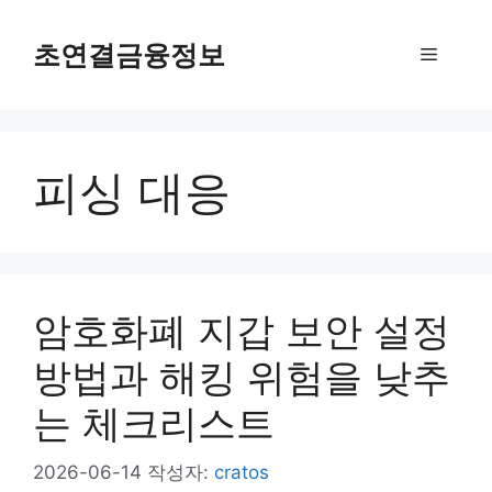
컨
텐
초연결금융정보
메
츠
로
뉴
건
너
피싱 대응
뛰
기
암호화폐 지갑 보안 설정
방법과 해킹 위험을 낮추
는 체크리스트
2026-06-14
작성자:
cratos