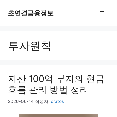
컨
텐
초연결금융정보
메
츠
로
뉴
건
너
투자원칙
뛰
기
자산 100억 부자의 현금
흐름 관리 방법 정리
2026-06-14
작성자:
cratos