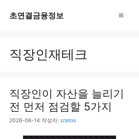
컨
텐
초연결금융정보
메
츠
로
뉴
건
너
직장인재테크
뛰
기
직장인이 자산을 늘리기
전 먼저 점검할 5가지
2026-06-14
작성자:
cratos