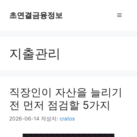
컨
텐
초연결금융정보
메
츠
로
뉴
건
너
지출관리
뛰
기
직장인이 자산을 늘리기
전 먼저 점검할 5가지
2026-06-14
작성자:
cratos