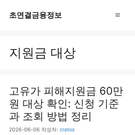
컨
텐
초연결금융정보
메
츠
로
뉴
건
너
지원금 대상
뛰
기
고유가 피해지원금 60만
원 대상 확인: 신청 기준
과 조회 방법 정리
2026-06-06
작성자:
cratos