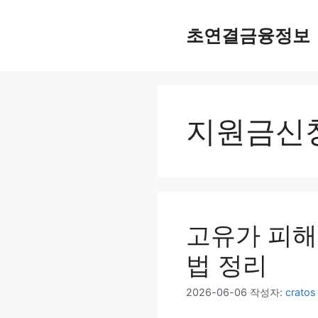
컨
텐
초연결금융정보
츠
로
건
너
뛰
지원금신
기
고유가 피해
법 정리
2026-06-06
작성자:
cratos