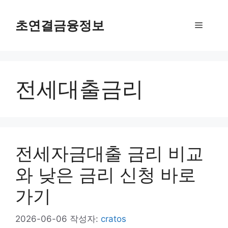
컨
텐
초연결금융정보
메
츠
로
뉴
건
너
전세대출금리
뛰
기
전세자금대출 금리 비교
와 낮은 금리 신청 바로
가기
2026-06-06
작성자:
cratos