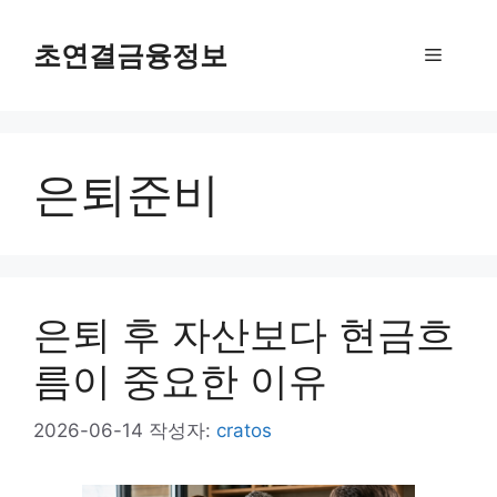
컨
텐
초연결금융정보
메
츠
로
뉴
건
너
은퇴준비
뛰
기
은퇴 후 자산보다 현금흐
름이 중요한 이유
2026-06-14
작성자:
cratos