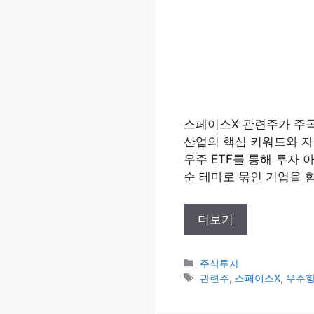
스페이스X 관련주가 주목
산업의 핵심 키워드와 자주
우주 ETF를 통해 투자
순 테마로 묶인 기업을 
더보기
카
주식투자
테
태
관련주
,
스페이스X
,
우주
고
그
리