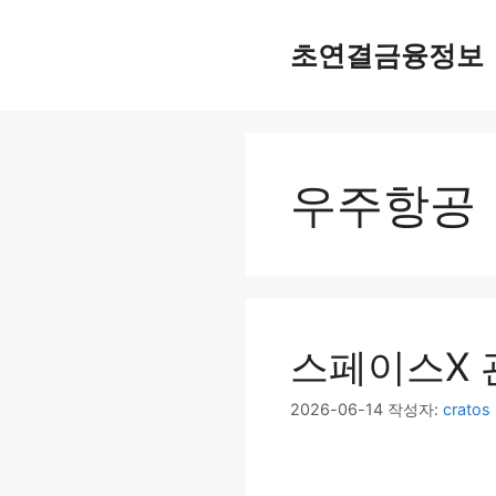
컨
텐
초연결금융정보
츠
로
건
너
뛰
우주항공
기
스페이스X 
2026-06-14
작성자:
cratos