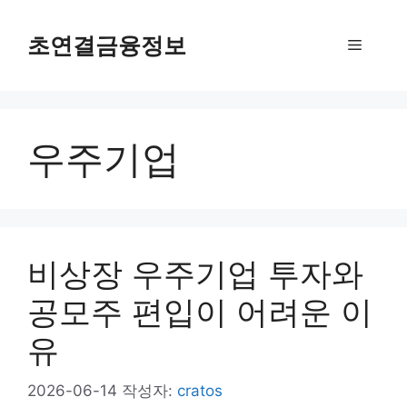
컨
텐
초연결금융정보
메
츠
로
뉴
건
너
우주기업
뛰
기
비상장 우주기업 투자와
공모주 편입이 어려운 이
유
2026-06-14
작성자:
cratos