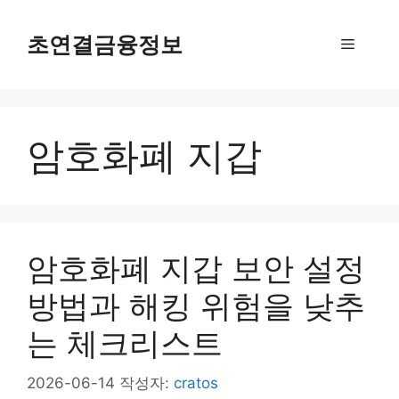
컨
텐
초연결금융정보
메
츠
로
뉴
건
너
암호화폐 지갑
뛰
기
암호화폐 지갑 보안 설정
방법과 해킹 위험을 낮추
는 체크리스트
2026-06-14
작성자:
cratos