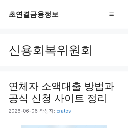
컨
텐
초연결금융정보
메
츠
로
뉴
건
너
신용회복위원회
뛰
기
연체자 소액대출 방법과
공식 신청 사이트 정리
2026-06-06
작성자:
cratos