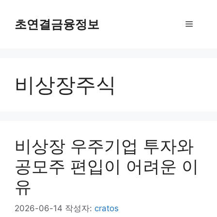
컨
텐
초연결금융정보
메
츠
로
뉴
건
너
비상장주식
뛰
기
비상장 우주기업 투자와
공모주 편입이 어려운 이
유
2026-06-14
작성자:
cratos