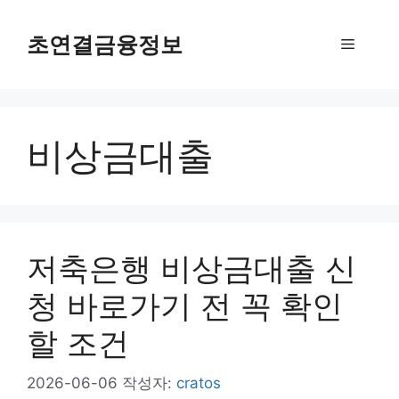
컨
텐
초연결금융정보
메
츠
로
뉴
건
너
비상금대출
뛰
기
저축은행 비상금대출 신
청 바로가기 전 꼭 확인
할 조건
2026-06-06
작성자:
cratos