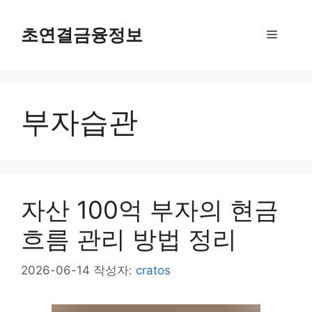
컨
텐
초연결금융정보
메
츠
로
뉴
건
너
부자습관
뛰
기
자산 100억 부자의 현금
흐름 관리 방법 정리
2026-06-14
작성자:
cratos