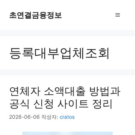
컨
텐
초연결금융정보
메
츠
로
뉴
건
너
등록대부업체조회
뛰
기
연체자 소액대출 방법과
공식 신청 사이트 정리
2026-06-06
작성자:
cratos