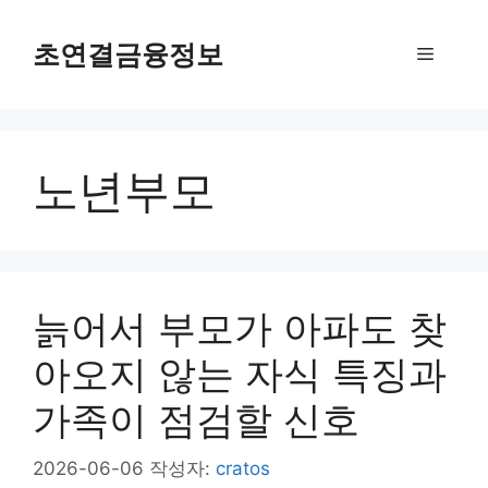
컨
텐
초연결금융정보
메
츠
로
뉴
건
너
노년부모
뛰
기
늙어서 부모가 아파도 찾
아오지 않는 자식 특징과
가족이 점검할 신호
2026-06-06
작성자:
cratos