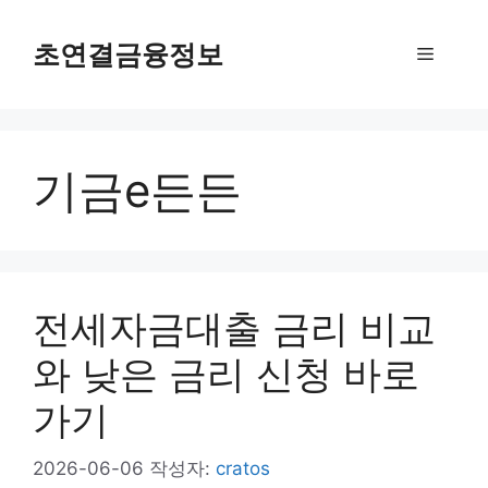
컨
텐
초연결금융정보
메
츠
로
뉴
건
너
기금e든든
뛰
기
전세자금대출 금리 비교
와 낮은 금리 신청 바로
가기
2026-06-06
작성자:
cratos