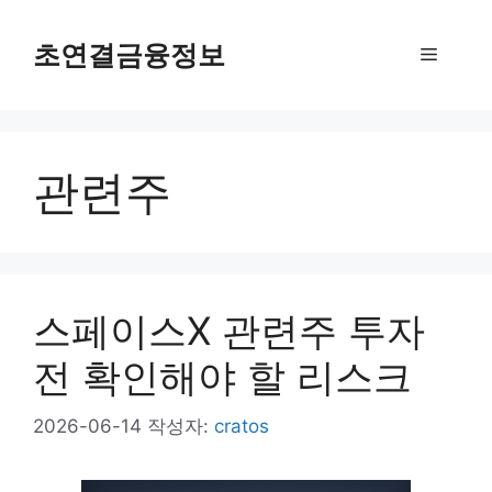
컨
텐
초연결금융정보
메
츠
로
뉴
건
너
관련주
뛰
기
스페이스X 관련주 투자
전 확인해야 할 리스크
2026-06-14
작성자:
cratos