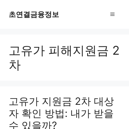
컨
텐
초연결금융정보
메
츠
로
뉴
건
너
고유가 피해지원금 2
뛰
기
차
고유가 지원금 2차 대상
자 확인 방법: 내가 받을
수 있을까?