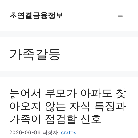
컨
텐
초연결금융정보
메
츠
로
뉴
건
너
가족갈등
뛰
기
늙어서 부모가 아파도 찾
아오지 않는 자식 특징과
가족이 점검할 신호
2026-06-06
작성자:
cratos