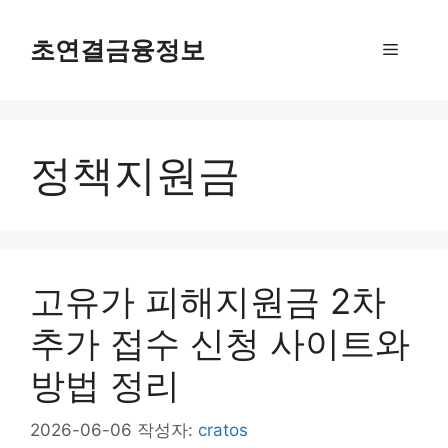
컨
텐
초연결금융정보
메
츠
로
뉴
건
너
정책지원금
뛰
기
고유가 피해지원금 2차
추가 접수 신청 사이트와
방법 정리
2026-06-06
작성자:
cratos