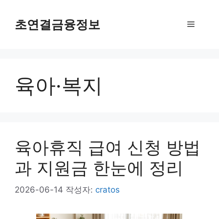
컨
텐
초연결금융정보
메
츠
로
뉴
건
너
육아·복지
뛰
기
육아휴직 급여 신청 방법
과 지원금 한눈에 정리
2026-06-14
작성자:
cratos