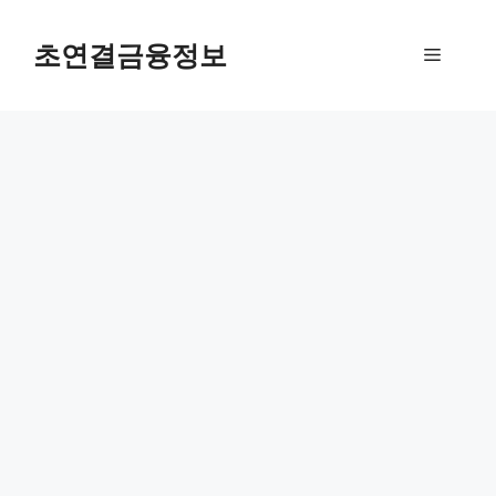
컨
텐
초연결금융정보
메
츠
로
뉴
건
너
뛰
기