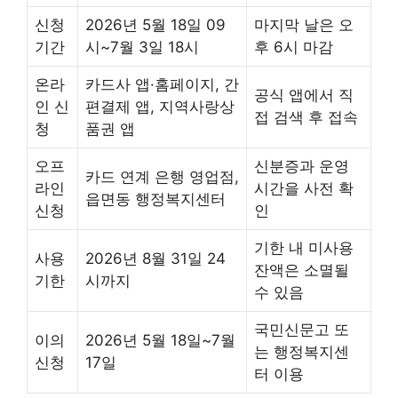
신청
2026년 5월 18일 09
마지막 날은 오
기간
시~7월 3일 18시
후 6시 마감
온라
카드사 앱·홈페이지, 간
공식 앱에서 직
인 신
편결제 앱, 지역사랑상
접 검색 후 접속
청
품권 앱
오프
신분증과 운영
카드 연계 은행 영업점,
라인
시간을 사전 확
읍면동 행정복지센터
신청
인
기한 내 미사용
사용
2026년 8월 31일 24
잔액은 소멸될
기한
시까지
수 있음
국민신문고 또
이의
2026년 5월 18일~7월
는 행정복지센
신청
17일
터 이용