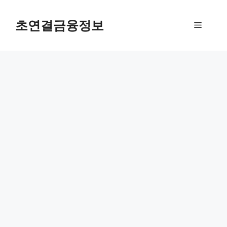
컨
텐
초연결금융정보
메
츠
로
뉴
건
너
뛰
기