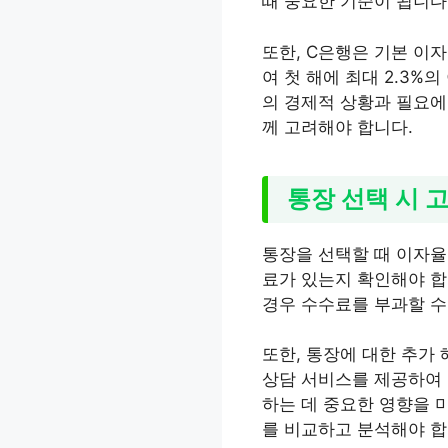
때 중요한 기준이 됩니다
또한, C은행은 기본 이자
여 첫 해에 최대 2.3%
의 경제적 상황과 필요에
께 고려해야 합니다.
통장 선택 시 
통장을 선택할 때 이자율
료가 있는지 확인해야 합니
경우 수수료를 부과할 수
또한, 통장에 대한 추가
상담 서비스를 제공하여 
하는 데 중요한 영향을 
를 비교하고 분석해야 합