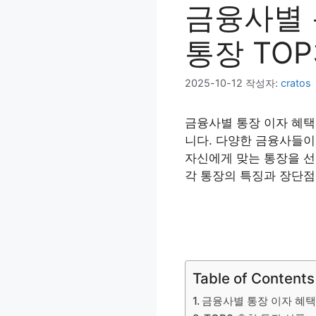
금융사별 
통장 TOP
2025-10-12
작성자:
cratos
금융사별 통장 이자 혜택
니다. 다양한 금융사들이
자신에게 맞는 통장을 선
각 통장의 특징과 장단
Table of Contents
금융사별 통장 이자 혜택