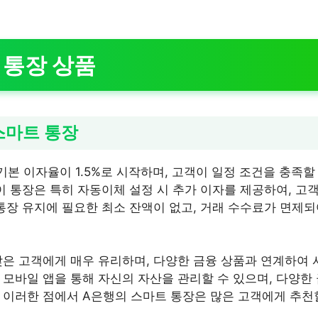
천 통장 상품
 스마트 통장
본 이자율이 1.5%로 시작하며, 고객이 일정 조건을 충족할 
 이 통장은 특히 자동이체 설정 시 추가 이자를 제공하여, 고
 통장 유지에 필요한 최소 잔액이 없고, 거래 수수료가 면제
잦은 고객에게 매우 유리하며, 다양한 금융 상품과 연계하여 
 모바일 앱을 통해 자신의 자산을 관리할 수 있으며, 다양한
 이러한 점에서 A은행의 스마트 통장은 많은 고객에게 추천