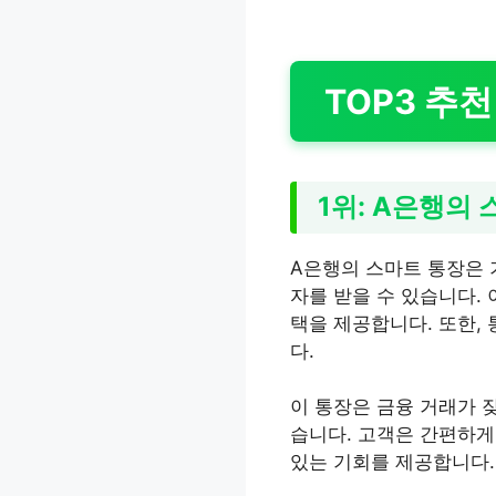
TOP3 추
1위: A은행의
A은행의 스마트 통장은 기
자를 받을 수 있습니다.
택을 제공합니다. 또한,
다.
이 통장은 금융 거래가 
습니다. 고객은 간편하게
있는 기회를 제공합니다.