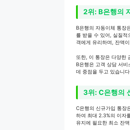
2위: B은행의
B은행의 자동이체 통장은
를 받을 수 있어, 실질적
객에게 유리하며, 잔액이
또한, 이 통장은 다양한
B은행은 고객 상담 서비
데 중점을 두고 있습니다
3위: C은행의
C은행의 신규가입 통장은 
하여 최대 2.3%의 이자
유지에 필요한 최소 잔액