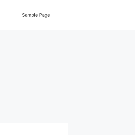
Sample Page