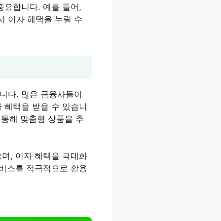
중요합니다. 예를 들어,
 이자 혜택을 누릴 수
니다. 많은 금융사들이
 혜택을 받을 수 있습니
 통해 맞춤형 상품을 추
며, 이자 혜택을 극대화
서비스를 적극적으로 활용