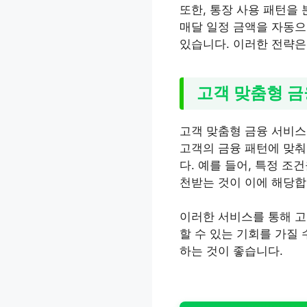
또한, 통장 사용 패턴을
매달 일정 금액을 자동으
있습니다. 이러한 전략은
고객 맞춤형 금
고객 맞춤형 금융 서비스
고객의 금융 패턴에 맞춰
다. 예를 들어, 특정 
천받는 것이 이에 해당합
이러한 서비스를 통해 고
할 수 있는 기회를 가질
하는 것이 좋습니다.