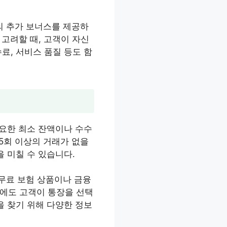
%의 추가 보너스를 제공하
 고려할 때, 고객이 자신
료, 서비스 품질 등도 함
필요한 최소 잔액이나 수수
 5회 이상의 거래가 없을
 미칠 수 있습니다.
 무료 보험 상품이나 금융
외에도 고객이 통장을 선택
을 찾기 위해 다양한 정보