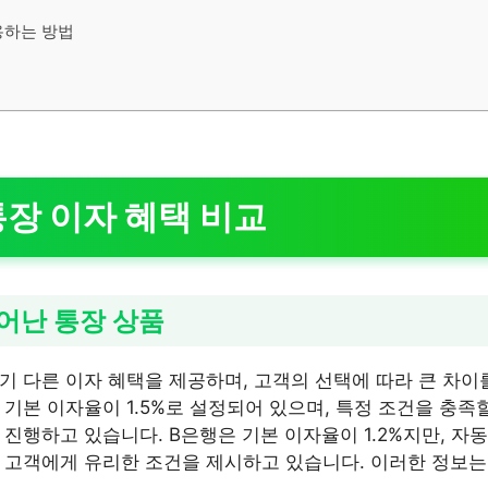
용하는 방법
장 이자 혜택 비교
어난 통장 상품
기 다른 이자 혜택을 제공하며, 고객의 선택에 따라 큰 차이
 기본 이자율이 1.5%로 설정되어 있으며, 특정 조건을 충족할
진행하고 있습니다. B은행은 기본 이자율이 1.2%지만, 자동
 고객에게 유리한 조건을 제시하고 있습니다. 이러한 정보는