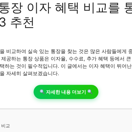
통장 이자 혜택 비교를 
3 추천
을 비교하여 실속 있는 통장을 찾는 것은 많은 사람들에게 
 제공하는 통장 상품은 이자율, 수수료, 추가 혜택 등에서 큰
택하는 것이 필수적입니다. 이 글에서는 이자 혜택이 뛰어난 
점을 자세히 살펴보겠습니다.
자세한 내용 더보기
 비교