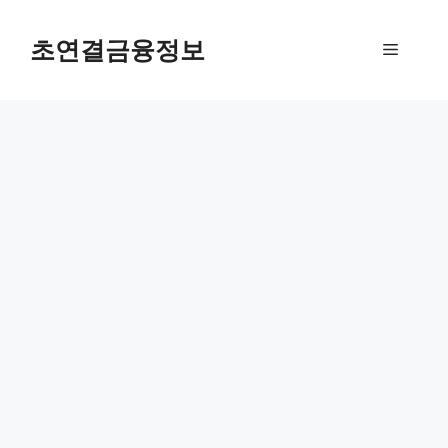
컨
텐
초연결금융정보
메
츠
로
뉴
건
너
뛰
기