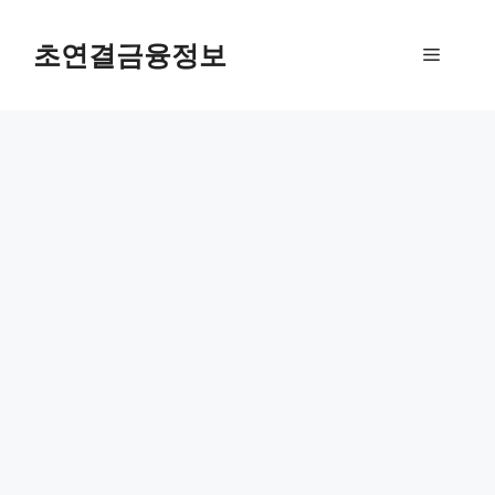
컨
텐
초연결금융정보
메
츠
로
뉴
건
너
뛰
기