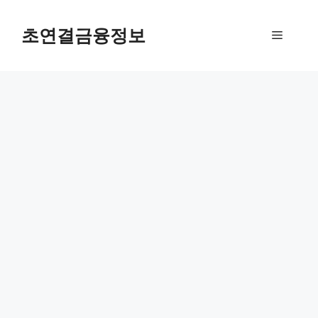
컨
텐
초연결금융정보
메
츠
로
뉴
건
너
뛰
기