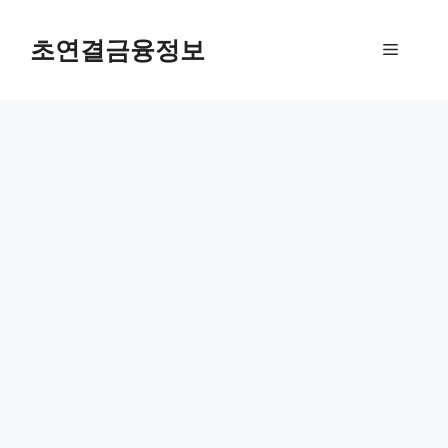
컨
텐
초연결금융정보
메
츠
로
뉴
건
너
뛰
기