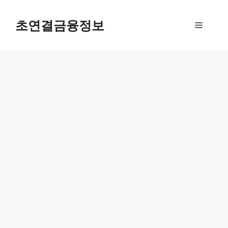
컨
텐
초연결금융정보
메
츠
로
뉴
건
너
뛰
기