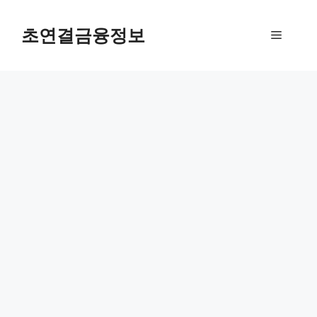
컨
텐
초연결금융정보
메
츠
로
뉴
건
너
뛰
기