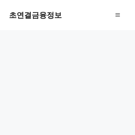
컨
텐
초연결금융정보
메
츠
로
뉴
건
너
뛰
기