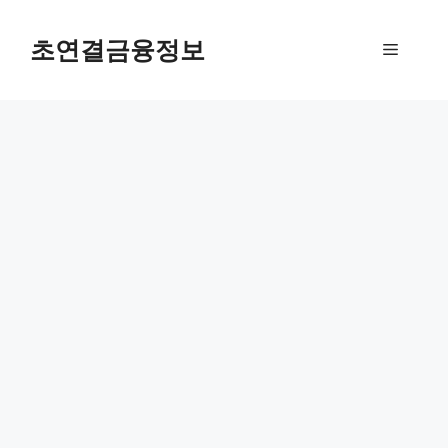
컨
텐
초연결금융정보
메
츠
로
뉴
건
너
뛰
기