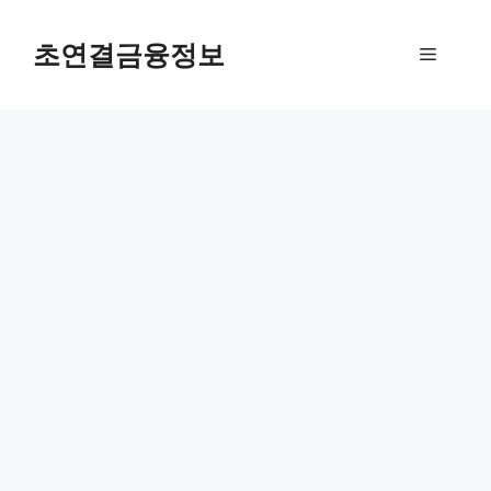
컨
텐
초연결금융정보
메
츠
로
뉴
건
너
뛰
기