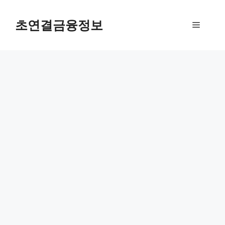
컨
텐
초연결금융정보
메
츠
로
뉴
건
너
뛰
기