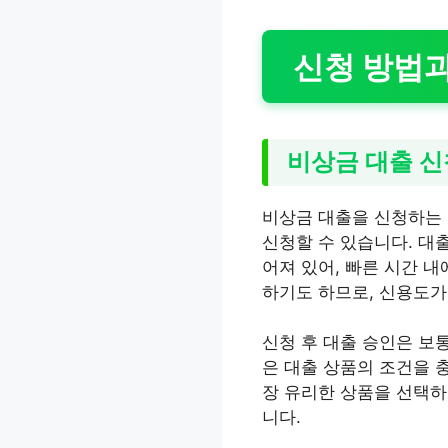
신청 방법과
비상금 대출 신
비상금 대출을 신청하는 
신청할 수 있습니다. 대출
어져 있어, 빠른 시간 내
하기도 하므로, 신용도가
신청 후 대출 승인은 보
은 대출 상품의 조건을 
장 유리한 상품을 선택하
니다.