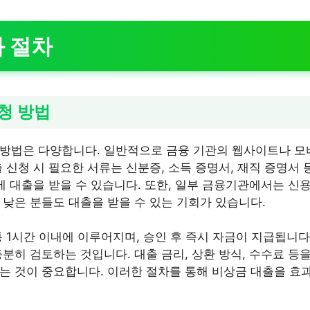
 절차
청 방법
방법은 다양합니다. 일반적으로 금융 기관의 웹사이트나 모
 신청 시 필요한 서류는 신분증, 소득 증명서, 재직 증명서
에 대출을 받을 수 있습니다. 또한, 일부 금융기관에서는 신
 낮은 분들도 대출을 받을 수 있는 기회가 있습니다.
통 1시간 이내에 이루어지며, 승인 후 즉시 자금이 지급됩니다
충분히 검토하는 것입니다. 대출 금리, 상환 방식, 수수료 등
는 것이 중요합니다. 이러한 절차를 통해 비상금 대출을 효