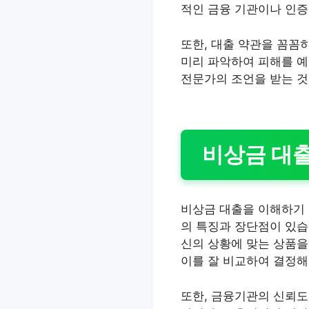
적인 금융 기관이나 인증
또한, 대출 약관을 꼼꼼
미리 파악하여 피해를 예
전문가의 조언을 받는 것
비상금 대출
비상금 대출을 이해하기 
의 특징과 장단점이 있습니
신의 상황에 맞는 상품을
이를 잘 비교하여 결정해
또한, 금융기관의 신뢰도