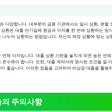
은 다양합니다. 대부분의 금융 기관에서는 일시 상환, 분할 
 상환은 대출 만기일에 원금과 이자를 한 번에 상환하는 방식
을 나누어 상환하는 방법입니다. 자신의 재정 상황에 맞는 상
은 연체 이자입니다. 대출 상환 기한을 놓치게 되면 높은 연체
 준수해야 합니다. 또한, 대출 계약서에 명시된 조건을 잘 
것이 좋습니다. 이러한 점들을 고려하여 비상금 대출을 활용
출의 주의사항