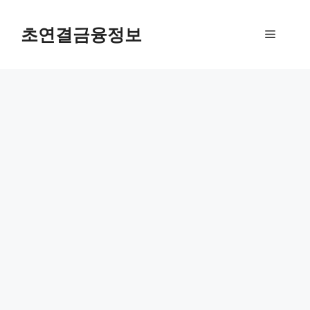
컨
텐
초연결금융정보
메
츠
로
뉴
건
너
뛰
기