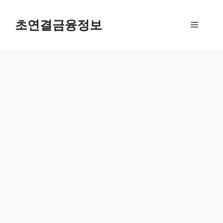
컨
텐
초연결금융정보
메
츠
로
뉴
건
너
뛰
기