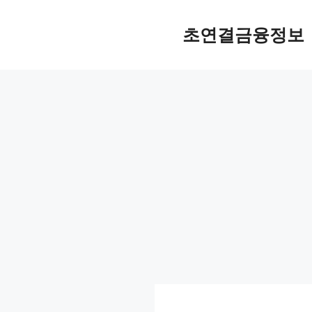
컨
텐
초연결금융정보
츠
로
건
너
뛰
기