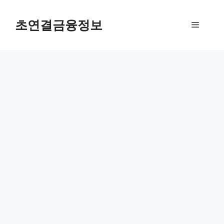
컨
텐
초연결금융정보
메
츠
로
뉴
건
너
뛰
기