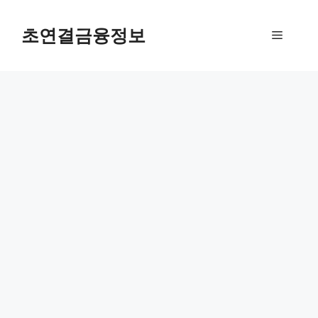
컨
텐
초연결금융정보
메
츠
로
뉴
건
너
뛰
기