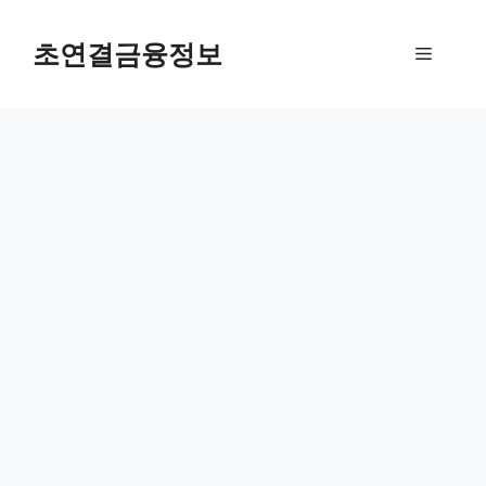
컨
텐
초연결금융정보
메
츠
로
뉴
건
너
뛰
기