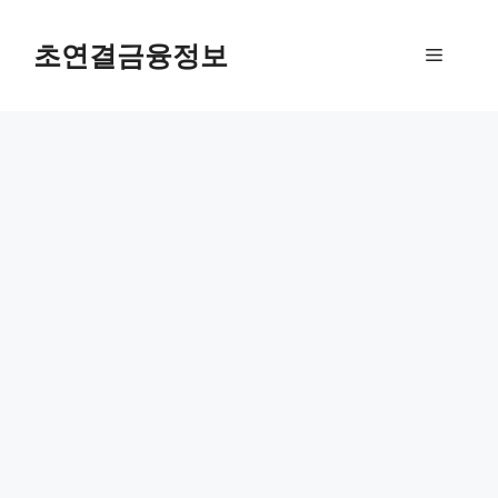
컨
텐
초연결금융정보
메
츠
로
뉴
건
너
뛰
기