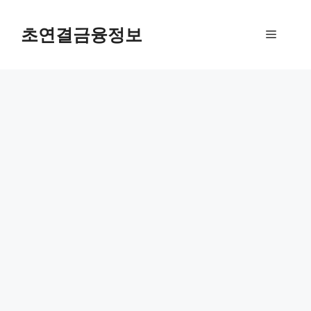
컨
텐
초연결금융정보
메
츠
로
뉴
건
너
뛰
기