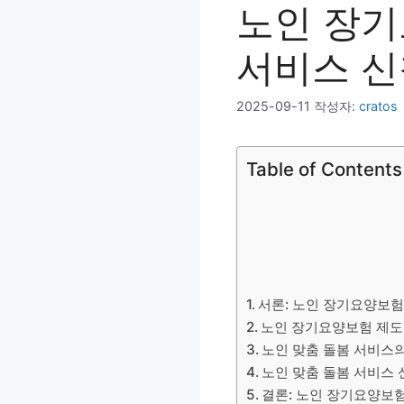
노인 장기
서비스 신
2025-09-11
작성자:
cratos
Table of Contents
서론: 노인 장기요양보
노인 장기요양보험 제도
노인 맞춤 돌봄 서비스
노인 맞춤 돌봄 서비스 
결론: 노인 장기요양보