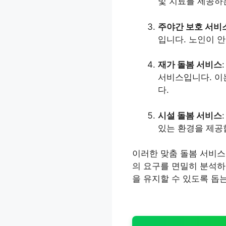
및 치료를 제공하
주야간 보호 서비
입니다. 노인이 
재가 돌봄 서비스
서비스입니다. 이
다.
시설 돌봄 서비스
있는 환경을 제공
이러한 맞춤 돌봄 서비스
의 요구를 면밀히 분석하
을 유지할 수 있도록 돕