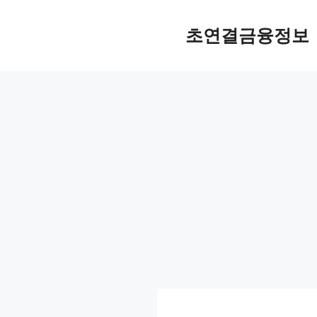
컨
텐
초연결금융정보
츠
로
건
너
뛰
기