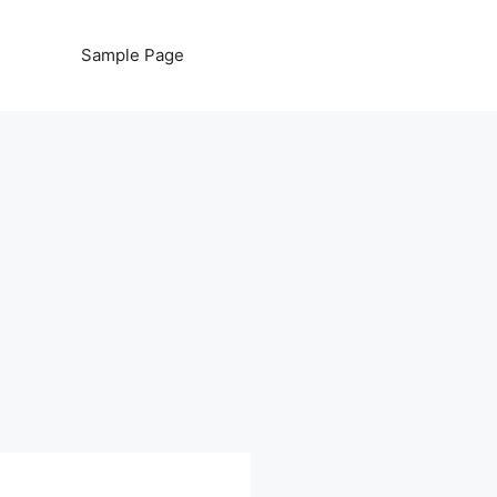
Sample Page