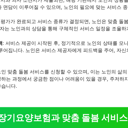
 면담이 이루어질 수 있으며, 노인의 필요에 맞는 서비스 
: 평가가 완료되고 서비스 종류가 결정되면, 노인은 맞춤 돌
공자는 노인과의 상담을 통해 구체적인 서비스 일정을 조율하
백
: 서비스 제공이 시작된 후, 정기적으로 노인의 상태를 모
루어집니다. 노인은 서비스 제공자에게 피드백을 주어, 자신
인 맞춤 돌봄 서비스를 신청할 수 있으며, 이는 노인의 삶의
청하는 과정에서 궁금한 점이나 어려움이 있을 경우, 주저하지
좋습니다.
 장기요양보험과 맞춤 돌봄 서비스