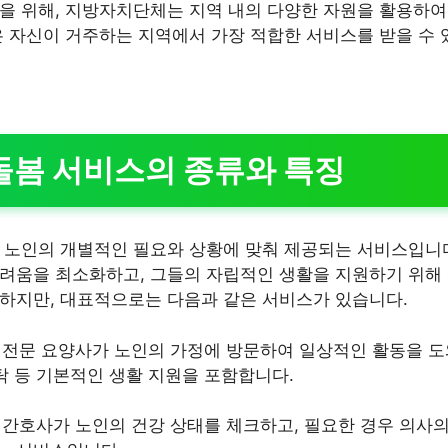
을 위해, 지방자치단체는 지역 내의 다양한 자원을 활용하
은 자신이 거주하는 지역에서 가장 적합한 서비스를 받을 수 
돌봄 서비스의 종류와 특징
 노인의 개별적인 필요와 상황에 맞춰 제공되는 서비스입니
려움을 최소화하고, 그들의 자립적인 생활을 지원하기 위해
하지만, 대표적으로는 다음과 같은 서비스가 있습니다.
: 전문 요양사가 노인의 가정에 방문하여 일상적인 활동을 
세탁 등 기본적인 생활 지원을 포함합니다.
: 간호사가 노인의 건강 상태를 체크하고, 필요한 경우 의사