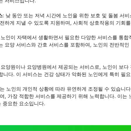
는 서비스입니다.
스
: 낮 동안 또는 저녁 시간에 노인을 위한 보호 및 돌봄 
안전하게 지낼 수 있도록 지원하며, 사회적 상호작용의 기회를
: 노인이 자택에서 생활하면서 필요한 다양한 서비스를 통합
는 요양 서비스와 간호 서비스를 포함하여, 노인의 전반적인
: 요양원이나 요양병원에서 제공되는 서비스로, 노인이 보다
합니다. 이 서비스는 건강 상태가 악화된 노인에게 특히 필요
는 노인의 개인적 상황에 따라 유연하게 조정될 수 있습니다
여, 가장 적합한 서비스를 제공하기 위해 노력합니다. 이는 
는 중요한 요소입니다.